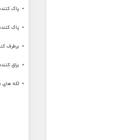
• پاک کنند
• پاک کننده
• برطرف کنن
• براق کنند
• لکه های ظ