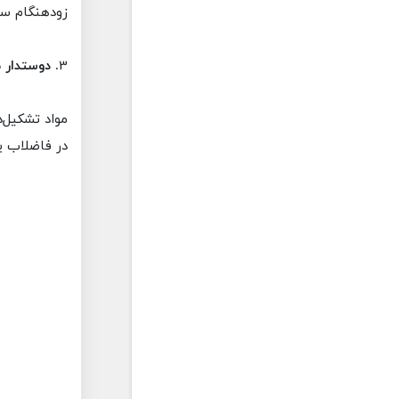
زودهنگام س
3
. دوستدار
مواد تشکیل‌د
در فاضلاب ی