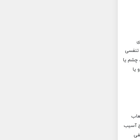
ی
 تنفسی
 چشم یا
 یا
لعاب
وح آسیب
فی