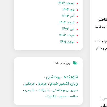
اسفند 1402
دی 1402
آذر 1402
ظافتی
مرداد 1402
انتخاب
تير 1402
خرداد 1402
ونیاک ،
بهمن 1401
بی خطر
برچسب‌ها
شوینده
بهداشتی
رایان اکسیر خیام
جرمزدا
جرمگیر
سرویس بهداشتی
شیرالات
طبیعی
سلامت محور
ارگانیک
ن را
ارد.