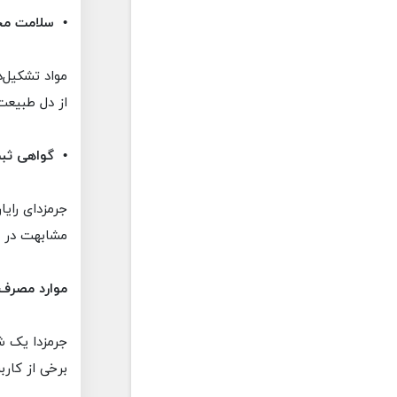
• سلامت مح
مواد تشکیل‌د
از دل طبیع
• گواهی ثبت
جرمزدای رای
مشابهت در دن
موارد مصرف 
جرمزدا یک ش
برخی از کارب