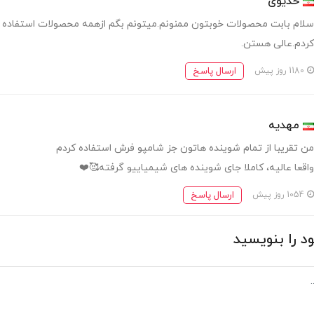
خدیوی
سلام بابت محصولات خوبتون ممنونم.ميتونم بگم ازهمه محصولات استفاده
کردم.عالی هستن.
ارسال پاسخ
1180 روز پیش
مهدیه
من تقریبا از تمام شوینده هاتون جز شامپو فرش استفاده کردم
واقعا عالیه، کاملا جای شوینده های شیمیاییو گرفته🥰❤️
ارسال پاسخ
1054 روز پیش
د را بنویسید