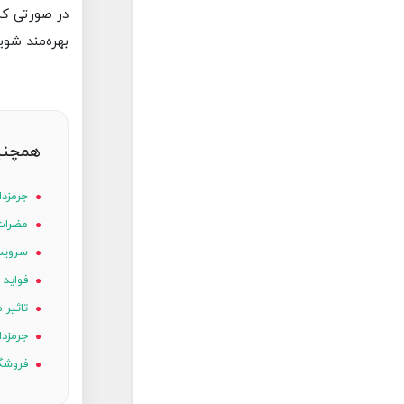
در صورتی که
بهره‌مند شوی
همچنین
جرمزدا 
مضرات 
سرویس 
فواید 
تاثیر م
جرمزدا
فروشگاه