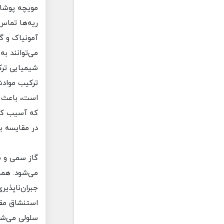
مویچه پوشان
ریه‌ها تماس پ
آمونیاک و گ
می‌توانند به
شیمیایی ترکیبات
ترکیب موادشو
است، باعث آس
که آسیب کمتر
در مقایسه با
گاز سمی و سو
می‌شود. همچن
جبران‌ناپذیری
استنشاق مقد
سلولی می‌شو