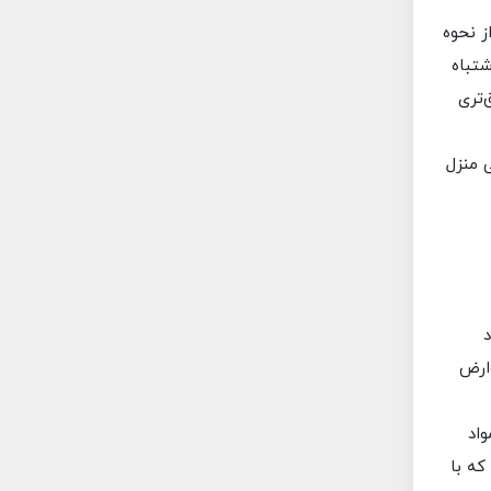
ز نحوه
شتباه
‌تری
 منزل
د
ارض
اد
که با