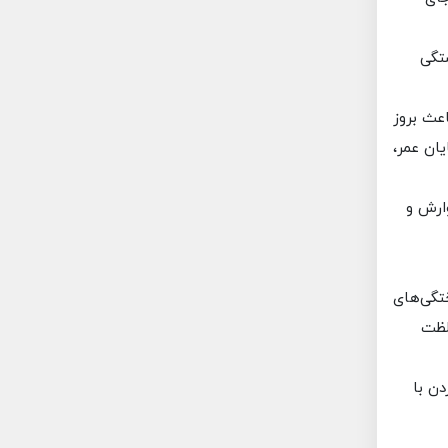
ستگی
اعث بروز
ان عمر،
ارش و
تگی‌های
لظت
دن با