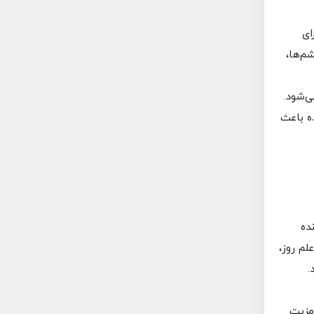
ای
م‌ها،
ی‌شود.
ده باعث
ده
م روز،
.
 مورد از مزیت