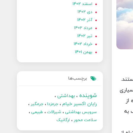
اسفند 1402
دی 1402
آذر 1402
مرداد 1402
تير 1402
خرداد 1402
بهمن 1401
برچسب‌ها
ستند.
سیاری
شوینده
بهداشتی
 از
رایان اکسیر خیام
جرمزدا
جرمگیر
 به
سرویس بهداشتی
شیرالات
طبیعی
سلامت محور
ارگانیک
اه از