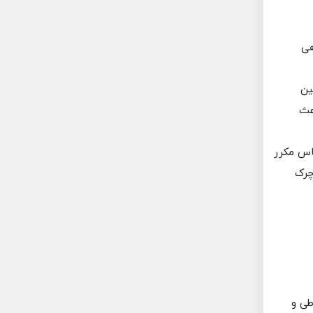
هی
ین
عث
اس مکرر
چرک
طی و