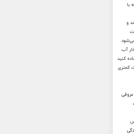
 با
د و
ات
خار آب
اده کنید
ت کمتری
 عروقی
س
دگی