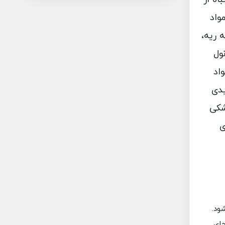
واد
 ریه،
ول
اد
یدی
شکی
ی
ود.
جای