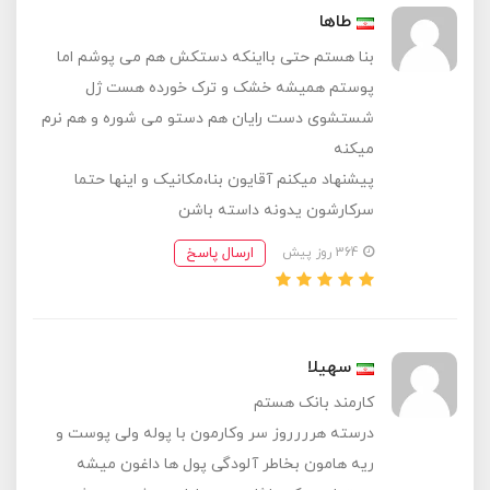
طاها
بنا هستم حتی بااینکه دستکش هم می پوشم اما
پوستم همیشه خشک و ترک خورده هست ژل
شستشوی دست رایان هم دستو می شوره و هم نرم
میکنه
پیشنهاد میکنم آقایون بنا،مکانیک و اینها حتما
سرکارشون یدونه داسته باشن
ارسال پاسخ
364 روز پیش
سهیلا
کارمند بانک هستم
درسته هرررروز سر وکارمون با پوله ولی پوست و
ریه‌ هامون بخاطر آلودگی پول ها داغون میشه