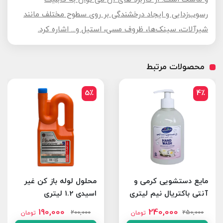
رسوب‌زدایی و ایجاد درخشندگی بر روی سطوح مختلف مانند
شیرآلات، سینک‌ها، ظروف مسی، استیل و... اشاره کرد.
محصولات مرتبط
5٪
4٪
مایع دستشویی کرمی و
محلول لوله باز کن غیر
آنتی باکتریال نیم لیتری
اسیدی 1.2 لیتری
سفید
190,000
240,000
200,000
250,000
تومان
تومان