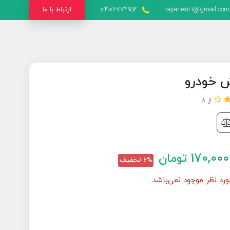
rayanexir1@gmail.com
09906774954
ارتباط با ما
ش خودرو
از 8
170,000
تومان
6% تخفیف
د نظر موجود نمی‌باشد.