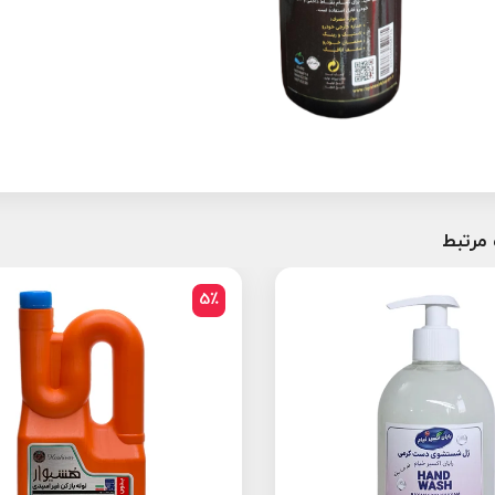
مرتبط
5٪