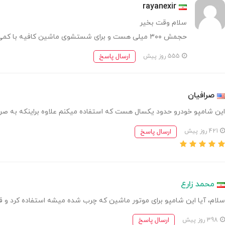
rayanexir
سلام وقت بخیر
حجمش ۳۰۰ میلی هست و برای شستشوی ماشین کافیه با کمی آب مخلوط کرده و با کف حاصله و ابر ماشین را بشویید
ارسال پاسخ
555 روز پیش
صرافیان
این شامپو خودرو حدود یکسال هست که استفاده میکنم علاوه براینکه به ص
ارسال پاسخ
421 روز پیش
محمد زارع
سلام، آیا این شامپو برای موتور ماشین که چرب شده میشه استفاده کرد و قد
ارسال پاسخ
398 روز پیش