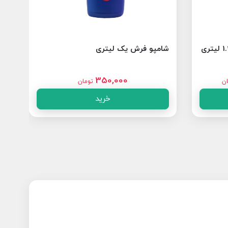
شامپو فرش یک لیتری
مای
350,000
ان
تومان
خرید