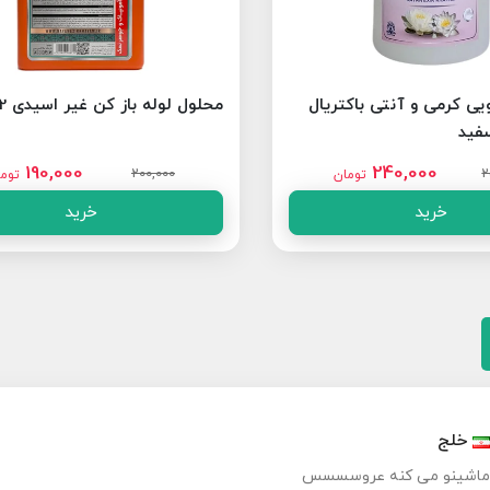
ی کرمی و آنتی باکتریال
محلول لوله باز کن غیر اسیدی 1.2 لیتری
فید
190,000
240,000
200,000
2
تومان
توم
خرید
خرید
خلج
ماشینو می کنه عروسسسس