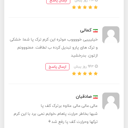
ارسال پاسخ
990 روز پیش
کمالی
خیلیییی خووووب موثره این کرم ترک پا شما. خشکی
و ترک های پارو تبدیل کرده ب لطافت. ممنووونم
ازتون. بدرخشید
ارسال پاسخ
943 روز پیش
صادقیان
عالی.عالی.عالی علاوه برترک کف پا
شبها بخاطر حرارت پاهام ،خوابم نمی برد با این کرم
ترکها وحرارت کف پا رفع شد⚘