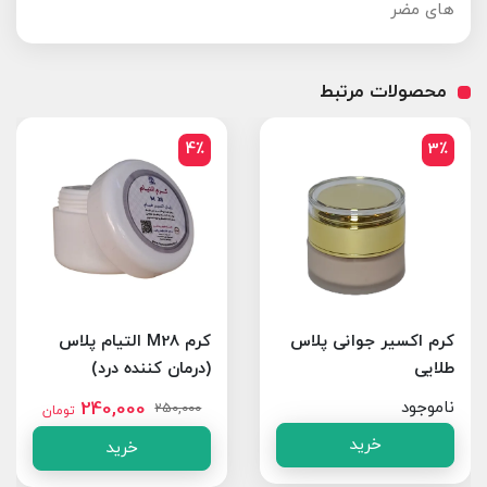
های مضر
محصولات مرتبط
4٪
3٪
کرم اکسیر جوانی پلاس
کرم M28 التیام پلاس
طلایی
(درمان کننده درد)
ناموجود
240,000
250,000
تومان
خرید
خرید