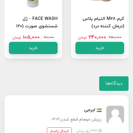
کرم M28 التیام پلاس
FACE WASH - ژل
(درمان کننده درد)
شستشوی صورت (۱۲۰
میلی)
105,000
240,000
110,000
250,000
تومان
تومان
خرید
خرید
دیدگاه‌ها
ایرجی
ریزش موهام قطع شدن🌱🌱
ارسال پاسخ
372 روز پیش