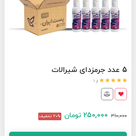
5 عدد جرمزدای شیرالات
از 1
250,000
تومان
310,000
20% تخفیف