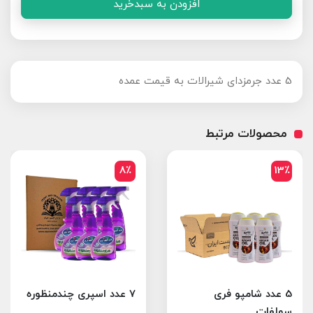
افزودن به سبدخرید
5 عدد جرمزدای شیرالات به قیمت عمده
محصولات مرتبط
8٪
13٪
5 عدد شامپو فری
7 عدد اسپری چندمنظوره
سولفات