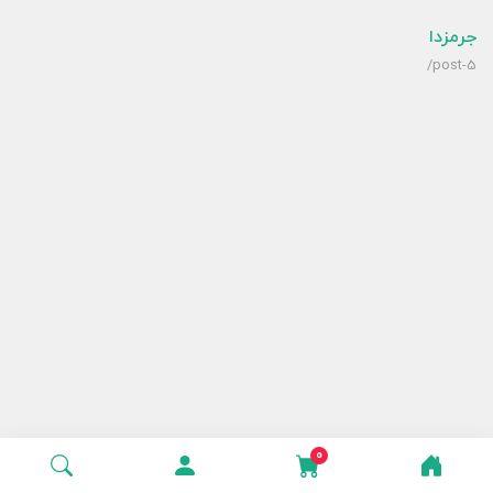
جرمزدا
/post-5
0