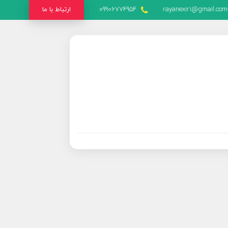
rayanexir1@gmail.com
09906774954
ارتباط با ما