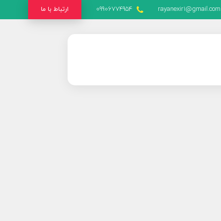
rayanexir1@gmail.com
09906774954
ارتباط با ما